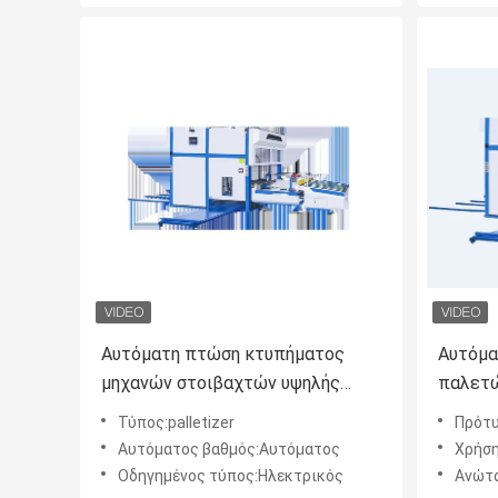
Αυτόματη πτώση κτυπήματος
Αυτόμα
μηχανών στοιβαχτών υψηλής
παλετώ
ταχύτητας για το έγγραφο που
το ζαρ
Τύπος:palletizer
Πρότυ
περνά κλωστή στη μηχανή
Αυτόματος βαθμός:Αυτόματος
Χρήση
1700mm
Οδηγημένος τύπος:Ηλεκτρικός
Ανώτα