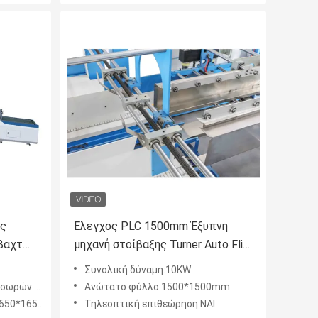
ης
Έλεγχος PLC 1500mm Έξυπνη
ιβαχτών
μηχανή στοίβαξης Turner Auto Flip
λλέγει
Flop υψηλής ταχύτητας για
Συνολική δύναμη:10KW
αποφυγή στρέβλωσης της
 παλετών
Ανώτατο φύλλο:1500*1500mm
σανίδας
0*1650mm
Τηλεοπτική επιθεώρηση:ΝΑΙ