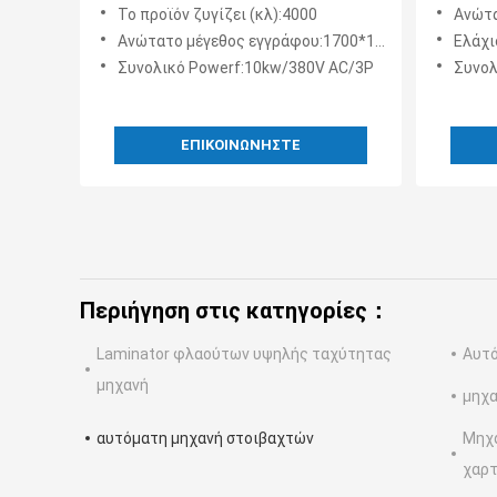
στοιβαχτών κιβωτίων
μηχανώ
Το προϊόν ζυγίζει (κλ):4000
Ανώτατ
χαρτοκιβωτίων εγγράφου
στροφή
Ανώτατο μέγεθος εγγράφου:1700*1700mm
Ελάχι
1700mm 12000PCS/Hour
Συνολικό Powerf:10kw/380V AC/3P
Συνολ
ΕΠΙΚΟΙΝΩΝΉΣΤΕ
Περιήγηση στις κατηγορίες：
Laminator φλαούτων υψηλής ταχύτητας
Αυτό
μηχανή
μηχ
αυτόματη μηχανή στοιβαχτών
Μηχα
χαρτ