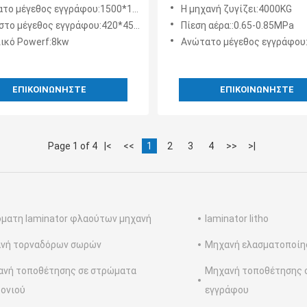
ν ευφυής με τη Drive
κλωστής χαρτιού Υψηλή τ
ο μέγεθος εγγράφου:1500*1500mm
Η μηχανή ζυγίζει:4000KG
 σερβο μηχανών
1500 mm
στο μέγεθος εγγράφου:420*450mm
Πίεση αέρα::0.65-0.85MPa
ικό Powerf:8kw
Ανώτατο μέγεθος εγγράφου:150
ΕΠΙΚΟΙΝΩΝΉΣΤΕ
ΕΠΙΚΟΙΝΩΝΉΣΤΕ
Page 1 of 4
|<
<<
1
2
3
4
>>
>|
ματη laminator φλαούτων μηχανή
laminator litho
ανή τορναδόρων σωρών
Μηχανή ελασματοποίη
νή τοποθέτησης σε στρώματα
Μηχανή τοποθέτησης 
ονιού
εγγράφου