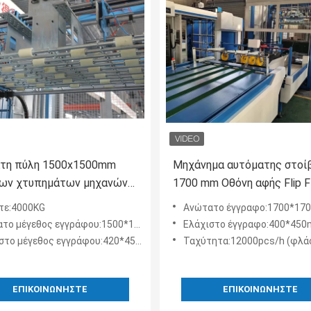
τη πύλη 1500x1500mm
Μηχάνημα αυτόματης στοί
ων χτυπημάτων μηχανών
1700 mm Οθόνη αφής Flip F
χτών πτώσης κτυπήματος
στοίβαξης φύλλων Υψηλή
τε:4000KG
Ανώτατο έγγραφο:1700*1
ταχύτητα
ο μέγεθος εγγράφου:1500*1500mm
Ελάχιστο έγγραφο:400*45
στο μέγεθος εγγράφου:420*450mm
Ταχύτητα:12000pcs/h (φλά
ΕΠΙΚΟΙΝΩΝΉΣΤΕ
ΕΠΙΚΟΙΝΩΝΉΣΤΕ