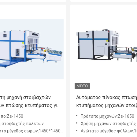
τη μηχανή στοιβαχτών
Αυτόματος πίνακας πτώσ
ν πτώσης κτυπήματος για
κτυπήματος μηχανών στο
ωμένο χαρτόνι
παλετών εγγράφου που συ
πο:Zs-1450
Πρότυπο μηχανών:Zs-1650
τη μηχανή
:στοιβαχτής παλετών
Χρήση μηχανών:στοιβαχτής σωρών
το μέγεθος σωρών:1450*1450mm
Ανώτατο μέγεθος φύλλων:165