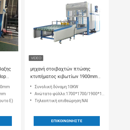
βαξης
μηχανή στοιβαχτών πτώσης
lop
κτυπήματος κιβωτίων 1900mm
αυτόματη ζαρωμένη έγγραφο για
700mm
Συνολική δύναμη:10KW
το έγγραφο στους σωρούς
0mm
Ανώτατο φύλλο:1700*1700/1900*1900mm
ουτο Ε)
Τηλεοπτική επιθεώρηση:ΝΑΙ
ΕΠΙΚΟΙΝΩΝΉΣΤΕ