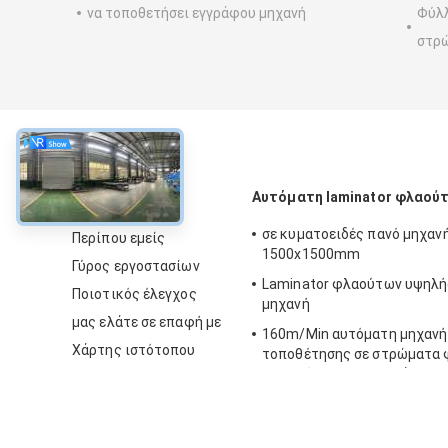
να τοποθετήσει εγγράφου μηχανή
Φύλλ
στρ
περίπου
Αυτόματη laminator φλαού
σε κυματοειδές πανό μηχαν
Περίπου εμείς
1500x1500mm
Γύρος εργοστασίων
Laminator φλαούτων υψηλή
Ποιοτικός έλεγχος
μηχανή
μας ελάτε σε επαφή με
160m/Min αυτόματη μηχαν
Χάρτης ιστότοπου
τοποθέτησης σε στρώματα
για το έγγραφο που κάνει
15800x2500x3520mm