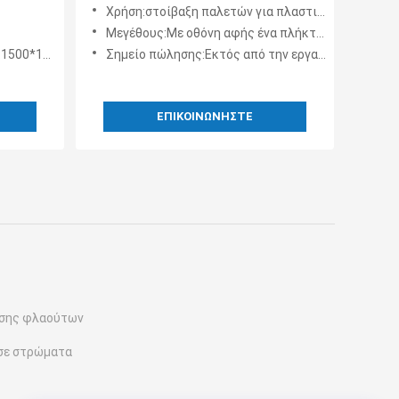
αχύτητα
στροφή και συσσώρευση χαρτιού
Χρήση:στοίβαξη παλετών για πλαστικοποιημένο χαρτί
για το λαμινισμό με φλάουτο και
Μεγέθους:Με οθόνη αφής ένα πλήκτρο
τις γραμμές κυματοειδούς
0*1500mm
Σημείο πώλησης:Εκτός από την εργασία
χαρτονιού
ΕΠΙΚΟΙΝΩΝΉΣΤΕ
σης φλαούτων
σε στρώματα