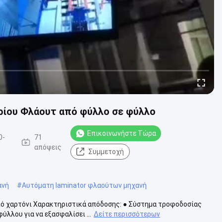
ρίου Φλάουτ από φύλλο σε φύλλο
Επικοινωνήστε Τώρα
0-
71
απόψεις
Συμμετοχή
ανή
#
Αυτόματη laminator φλαούτων μηχανή
πό χαρτόνι Χαρακτηριστικά απόδοσης: ● Σύστημα τροφοδοσίας
λλου για να εξασφαλίσει ...
Δείτε περισσότερων