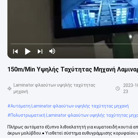
150m/Min Υψηλής Ταχύτητας Μηχανή Λαμινα
Laminator φλαούτων υψηλής ταχύτητας
2023-1
μηχανή
23
#
Αυτόματη Laminator φλαούτων υψηλής ταχύτητας μηχανή
#
Πολυστρωματική Laminator φλαούτων υψηλής ταχύτητας μηχ
Πλήρως αυτόματο έξυπνο λιθοελατητή για κυματοειδή κουτιά α
άκρων μολύβδου.● Υιοθετεί σύστημα ευθυγράμμισης κορυφαίου φύ