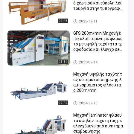
ό χαρτιού και εύκολη λει
τουργία στην τυπογραφί
α
Laminator φλαούτων υψηλής
00:48
2025-12-11
ταχύτητας μηχανή
GFS 200m/min Μηχανή ε
πικαλυπτόμενη με φλάου
το με υψηλή ταχύτητα τρ
οφοδοσία και έλεγχο σερ
βοσυσκευής για πίνακα κ
αμπυλωμένο κυματοειδέ
Laminator φλαούτων υψηλής
01:15
2025-02-14
ς
ταχύτητας μηχανή
Μηχανή υψηλής ταχύτητ
ας αυτοματοποιημένης λ
αμιναρίσματος φλάουτα
ς 200m/min
Αυτόματη laminator φλαούτ
00:46
2024-12-10
ων μηχανή
Μηχανή laminator φλάου
τα υψηλής ταχύτητας με
ελεγχόμενο από κινητήρα
σερβοκίνησης