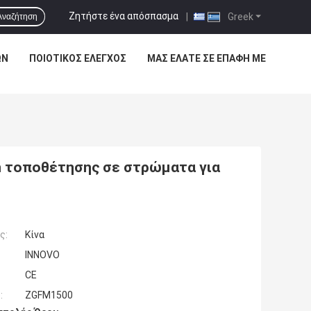
Ζητήστε ένα απόσπασμα
|
Greek
Αναζήτηση
ΩΝ
ΠΟΙΟΤΙΚΌΣ ΈΛΕΓΧΟΣ
ΜΑΣ ΕΛΆΤΕ ΣΕ ΕΠΑΦΉ ΜΕ
 τοποθέτησης σε στρώματα για
ς:
Κίνα
INNOVO
CE
:
ZGFM1500