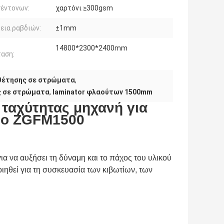
έντονων:
χαρτόνι ≥300gsm
εια ραβδιών:
±1mm
14800*2300*2400mm
αση:
θέτησης σε στρώματα
,
ς σε στρώματα
,
laminator φλαούτων 1500mm
ταχύτητας μηχανή για
ιο ZGFM1500
ια να αυξήσει τη δύναμη και το πάχος του υλικού
οιηθεί για τη συσκευασία των κιβωτίων, των