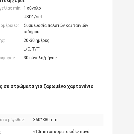
τολής Όροι:
ελίας min:
1 σύνολο
USD1/set
ομέρειες:
Συσκευασία παλετών και ταινιών
σιδήρου
ης:
20-30 ημέρες
L/C, T/T
σφοράς:
30 σύνολα/μήνας
 σε στρώματα για ζαρωμένο χαρτονένιο
στο μέγεθος:
360*380mm
ς
≤10mm σε κυματοειδές πανό