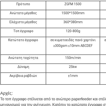
Πρότυπο
ZGFM 1500
Ανώτατο μέγεθος
1500*1500mm
Ελάχιστο μέγεθος
360*380mm
Τοπ έγγραφο
120-800g
Κατώτατο έγγραφο
σε κυματοειδές πανό χαρτόνι
σ
≥300gsm ≤10mm ABCDEF
Ανώτατη ταχύτητα
150m/min
Δύναμη
25kw
Ακρίβεια ραβδιών
±1mm
Αρχές:
Το τοπ έγγραφο στέλνεται από το ανώτερο paperfeeder και στέ
μηχανισμού για την ανίχνευση. Κατόπιν το κατώτατο έγγραφο σ