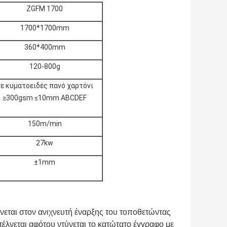
ZGFM 1700
1700*1700mm
360*400mm
120-800g
ε κυματοειδές πανό χαρτόνι
≥300gsm ≤10mm ABCDEF
150m/min
27kw
±1mm
λνεται στον ανιχνευτή έναρξης του τοποθετώντας
τέλνεται αφότου ντύνεται το κατώτατο έγγραφο με