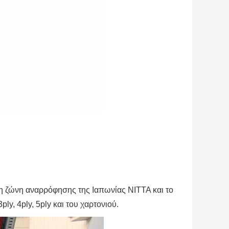
η ζώνη αναρρόφησης της Ιαπωνίας NITTA και το
ly, 4ply, 5ply και του χαρτονιού.