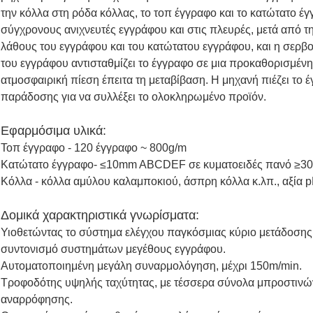
την κόλλα στη ρόδα κόλλας, το τοπ έγγραφο και το κατώτατο έγ
σύγχρονους ανιχνευτές εγγράφου και στις πλευρές, μετά από τη
λάθους του εγγράφου και του κατώτατου εγγράφου, και η σερβ
του εγγράφου αντισταθμίζει το έγγραφο σε μια προκαθορισμένη 
ατμοσφαιρική πίεση έπειτα τη μεταβίβαση. Η μηχανή πιέζει το έ
παράδοσης για να συλλέξει το ολοκληρωμένο προϊόν.
Εφαρμόσιμα υλικά:
Τοπ έγγραφο - 120 έγγραφο ~ 800g/m
Κατώτατο έγγραφο- ≤10mm ABCDEF σε κυματοειδές πανό ≥3
Κόλλα - κόλλα αμύλου καλαμποκιού, άσπρη κόλλα κ.λπ., αξία p
Δομικά χαρακτηριστικά γνωρίσματα:
Υιοθετώντας το σύστημα ελέγχου παγκόσμιας κύριο μετάδοσης,
συντονισμό συστημάτων μεγέθους εγγράφου.
Αυτοματοποιημένη μεγάλη συναρμολόγηση, μέχρι 150m/min.
Τροφοδότης υψηλής ταχύτητας, με τέσσερα σύνολα μπροστιν
αναρρόφησης.