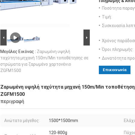
Πληρωμής & Αποσ
Ποσότητα παραγγ
Τιμή:
Συσκευασία λεπτ
Χρόνος παράδοσ
Όροι πληρωμής:
Μεγάλες Εικόνας :
Ζαρωμένη υψηλή
ταχύτητα μηχανή 150m/Min τοποθέτησης σε
Δυνατότητα προ
στρώματα για ζαρωμένο χαρτονένιο
Επικοινωνία
ZGFM1500
Ζαρωμένη υψηλή ταχύτητα μηχανή 150m/Min τοποθέτησης
ZGFM1500
περιγραφή
Ανώτατο μέγεθος:
1500*1500mm
Ελάχι
120-800g
Πάχο