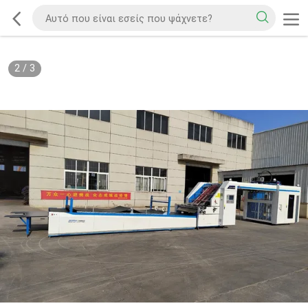
2
/
3