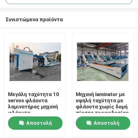
Συνιστώμενα προϊόντα
Μεγάλη ταχύτητα 10
Μηχανή laminator με
Σπίτι
servos φλάουτα
υψηλή ταχύτητα με
λαμινατήρας μηχανή
φλάουτα χωρίς δομή
φλάουτα
πίεσης τροφοδοσίας
Προϊόντα
λαμινατήρας μηχανή
και ψηφιακό έλεγχο
Αποστολή
Αποστολή
για κυματοειδή
κόλλας για την
χαρτόνια βιομηχανία
ελαχιστοποίηση της
ερώτησης
ερώτησης
VR παρουσιάστε
ζημίας και των