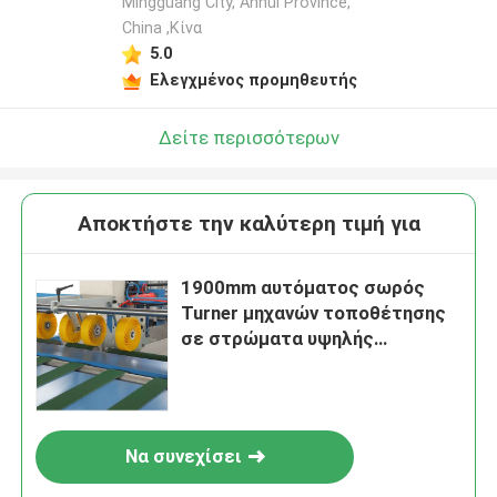
Mingguang City, Anhui Province,
China ,Κίνα
5.0
Ελεγχμένος προμηθευτής
Δείτε περισσότερων
Αποκτήστε την καλύτερη τιμή για
1900mm αυτόματος σωρός
Turner μηχανών τοποθέτησης
σε στρώματα υψηλής
ταχύτητας φύλλο στο φύλλο
και μηχανή στοιβαχτών
Να συνεχίσει