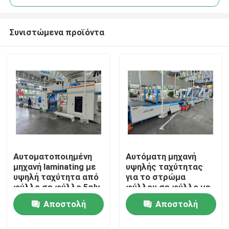
Συνιστώμενα προϊόντα
Αυτοματοποιημένη
Αυτόματη μηχανή
Σπίτι
μηχανή laminating με
υψηλής ταχύτητας
υψηλή ταχύτητα από
για το στρώμα
φύλλο σε φύλλο 5ply
φύλλου σε φύλλο με
Προϊόντα
3 σε 1 για την
τεχνολογία ελέγχου
Αποστολή
Αποστολή
λαμπερίωση
σερβο για το στρώμα
κυματοειδούς
κυματισμένου
ερώτησης
ερώτησης
VR παρουσιάστε
χαρτιού και
χαρτιού και