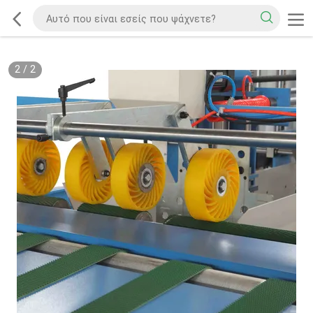
2
/
2