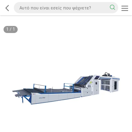
1
/
1