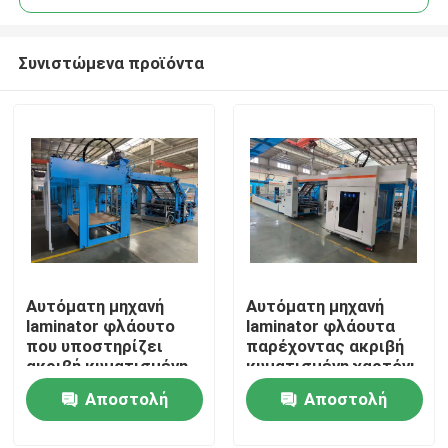
Συνιστώμενα προϊόντα
Αυτόματη μηχανή
Αυτόματη μηχανή
Σπίτι
laminator φλάουτο
laminator φλάουτα
που υποστηρίζει
παρέχοντας ακριβή
ακριβή κυματισμένη
κυματισμένη χαρτόνι
Προϊόντα
χαρτόνι lamination
lamination και
Αποστολή
Αποστολή
και βελτιωμένη
αυξημένη παραγωγική
παραγωγική
αποτελεσματικότητα
ερώτησης
ερώτησης
VR παρουσιάστε
ικανότητα