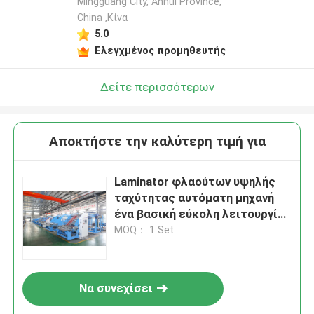
Mingguang City, Anhui Province,
China ,Κίνα
5.0
Ελεγχμένος προμηθευτής
Δείτε περισσότερων
Αποκτήστε την καλύτερη τιμή για
Laminator φλαούτων υψηλής
ταχύτητας αυτόματη μηχανή
ένα βασική εύκολη λειτουργία
ρύθμισης
MOQ： 1 Set
Να συνεχίσει