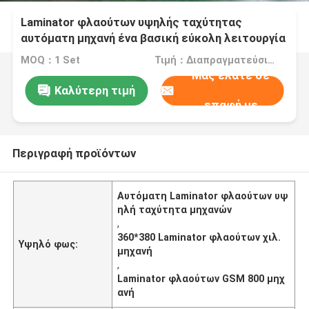
Laminator φλαούτων υψηλής ταχύτητας
αυτόματη μηχανή ένα βασική εύκολη λειτουργία
ρύθμισης
MOQ：1 Set
Τιμή：Διαπραγματεύσιμα
Μας ελάτε σε
Καλύτερη τιμή
επαφή με
Περιγραφή προϊόντων
Αυτόματη Laminator φλαούτων υψ
ηλή ταχύτητα μηχανών
,
360*380 Laminator φλαούτων χιλ.
Υψηλό φως:
μηχανή
,
Laminator φλαούτων GSM 800 μηχ
ανή