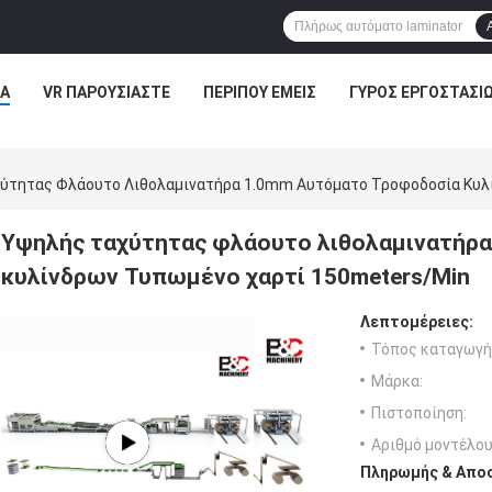
Α
VR ΠΑΡΟΥΣΙΆΣΤΕ
ΠΕΡΊΠΟΥ ΕΜΕΊΣ
ΓΎΡΟΣ ΕΡΓΟΣΤΑΣΊ
ύτητας Φλάουτο Λιθολαμινατήρα 1.0mm Αυτόματο Τροφοδοσία Κυλ
Υψηλής ταχύτητας φλάουτο λιθολαμινατήρ
κυλίνδρων Τυπωμένο χαρτί 150meters/Min
Λεπτομέρειες:
Τόπος καταγωγή
Μάρκα:
Πιστοποίηση:
Αριθμό μοντέλου
Πληρωμής & Αποσ