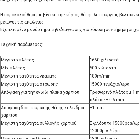
Η παρακολούθηση με βίντεο της κύριας θέσης λειτουργίας βελτιώνε
μειώνει τις απώλειες.
Εξοπλισμένο με σύστημα τηλεδιάγνωσης για εύκολη συντήρηση μηχα
Τεχνική παράμετρος:
Μέγιστο πλάτος
1650 χιλιοστά
Μίν. πλάτος
500 χιλιοστά
Μέγιστη ταχύτητα γραμμής
180m/min
Μέγιστη ταχύτητα στρώσης
15000 τεμάχια/ώρα
Απόφαση για την ενιαία πλάκα χαρτιού
Προσωρινό πλάτος ± 1 
πλάτος ± 0,5 mm
Απόφαση διασταύρωσης θέσης κυλίνδρου
±1 mm
χαρτιού
Μέγιστη ταχύτητα συλλογής χαρτιού
Ε φλάουτο 15000pcs/ώρ
12000pcs/ώρα
Μέγιστο ύψος συλλογής
1800 χιλιοστά