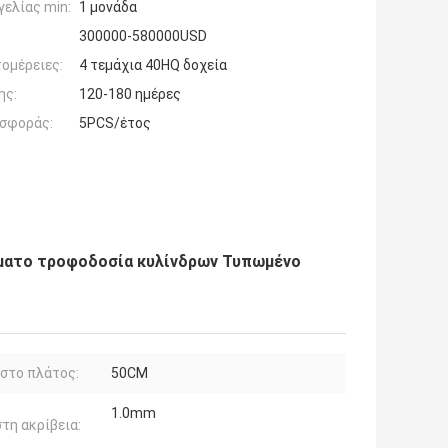
ελίας min:
1 μονάδα
300000-580000USD
ομέρειες:
4 τεμάχια 40HQ δοχεία
ης:
120-180 ημέρες
σφοράς:
5PCS/έτος
ματο τροφοδοσία κυλίνδρων Τυπωμένο
στο πλάτος:
50CM
1.0mm
τη ακρίβεια: