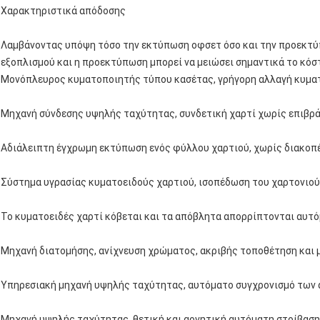
Χαρακτηριστικά απόδοσης
Λαμβάνοντας υπόψη τόσο την εκτύπωση οφσετ όσο και την προεκτύ
εξοπλισμού και η προεκτύπωση μπορεί να μειώσει σημαντικά το κόσ
Μονόπλευρος κυματοποιητής τύπου κασέτας, γρήγορη αλλαγή κυμα
Μηχανή σύνδεσης υψηλής ταχύτητας, συνδετική χαρτί χωρίς επιβρά
Αδιάλειπτη έγχρωμη εκτύπωση ενός φύλλου χαρτιού, χωρίς διακοπές
Σύστημα υγρασίας κυματοειδούς χαρτιού, ισοπέδωση του χαρτονιού,
Το κυματοειδές χαρτί κόβεται και τα απόβλητα απορρίπτονται αυτό
Μηχανή διατομήσης, ανίχνευση χρώματος, ακριβής τοποθέτηση και 
Υπηρεσιακή μηχανή υψηλής ταχύτητας, αυτόματο συγχρονισμό των α
Μηχανή υψηλής ταχύτητας, θετική και αρνητική αυτόματη στοίβαση