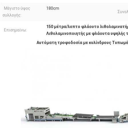
Μέγιστο ύψος
180cm
Συνολ
συλλογής:
150 μέτρα/λεπτο φλάουτο λιθολαμινατή
Επισημαίνω:
Λιθολαμινοποιητής με φλάουτα υψηλής 
Αυτόματη τροφοδοσία με κυλίνδρους Τυπωμέν