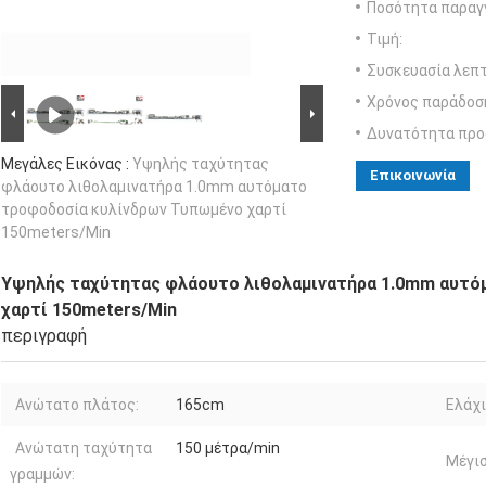
Ποσότητα παραγγ
Τιμή:
Συσκευασία λεπτ
Χρόνος παράδοσ
Δυνατότητα προ
Μεγάλες Εικόνας :
Υψηλής ταχύτητας
Επικοινωνία
φλάουτο λιθολαμινατήρα 1.0mm αυτόματο
τροφοδοσία κυλίνδρων Τυπωμένο χαρτί
150meters/Min
Υψηλής ταχύτητας φλάουτο λιθολαμινατήρα 1.0mm αυτό
χαρτί 150meters/Min
περιγραφή
Ανώτατο πλάτος:
165cm
Ελάχι
Ανώτατη ταχύτητα
150 μέτρα/min
Μέγισ
γραμμών: