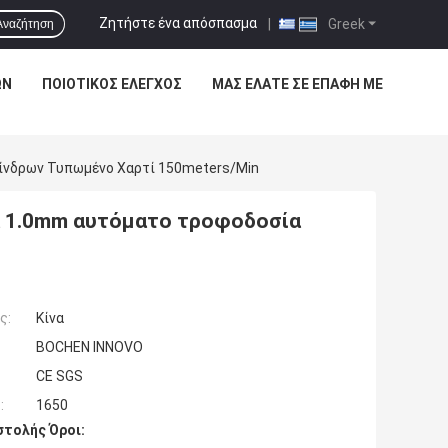
Ζητήστε ένα απόσπασμα
|
Greek
Αναζήτηση
ΩΝ
ΠΟΙΟΤΙΚΌΣ ΈΛΕΓΧΟΣ
ΜΑΣ ΕΛΆΤΕ ΣΕ ΕΠΑΦΉ ΜΕ
ίνδρων Τυπωμένο Χαρτί 150meters/Min
α 1.0mm αυτόματο τροφοδοσία
ς:
Κίνα
BOCHEN INNOVO
CE SGS
:
1650
τολής Όροι: