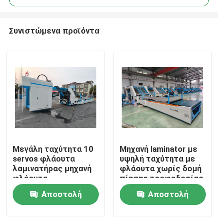
Συνιστώμενα προϊόντα
Μεγάλη ταχύτητα 10
Μηχανή laminator με
Σπίτι
servos φλάουτα
υψηλή ταχύτητα με
λαμινατήρας μηχανή
φλάουτα χωρίς δομή
φλάουτα
πίεσης τροφοδοσίας
Προϊόντα
λαμινατήρας μηχανή
και ψηφιακό έλεγχο
Αποστολή
Αποστολή
για κυματοειδή
κόλλας για την
χαρτόνια βιομηχανία
ελαχιστοποίηση της
ερώτησης
ερώτησης
VR παρουσιάστε
ζημίας και των