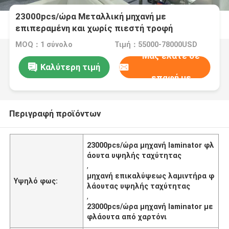
23000pcs/ώρα Μεταλλική μηχανή με
επιπεραμένη και χωρίς πιεστή τροφή
MOQ：1 σύνολο
Τιμή：55000-78000USD
Μας ελάτε σε
Καλύτερη τιμή
επαφή με
Περιγραφή προϊόντων
23000pcs/ώρα μηχανή laminator φλ
άουτα υψηλής ταχύτητας
,
μηχανή επικαλύψεως λαμιντήρα φ
Υψηλό φως:
λάουτας υψηλής ταχύτητας
,
23000pcs/ώρα μηχανή laminator με
φλάουτα από χαρτόνι