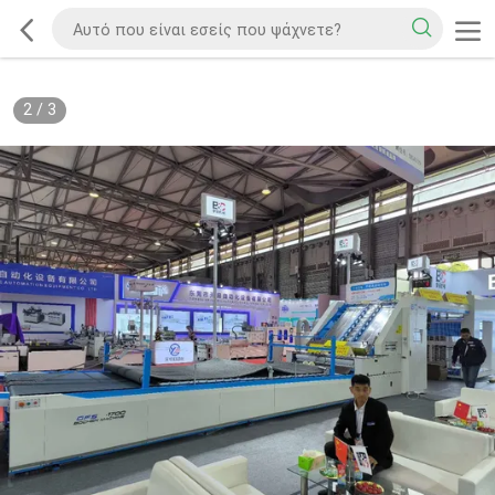
2
/
3