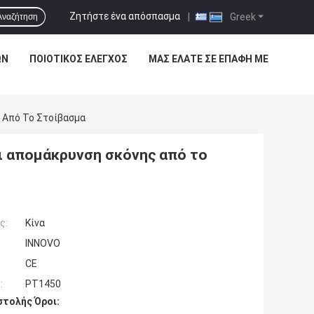
Ζητήστε ένα απόσπασμα
|
Greek
Αναζήτηση
ΩΝ
ΠΟΙΟΤΙΚΌΣ ΈΛΕΓΧΟΣ
ΜΑΣ ΕΛΆΤΕ ΣΕ ΕΠΑΦΉ ΜΕ
 Από Το Στοίβασμα
ι απομάκρυνση σκόνης από το
ς:
Κίνα
INNOVO
CE
:
PT1450
τολής Όροι: