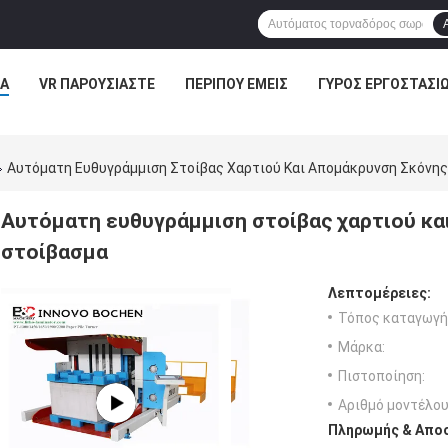
Α
VR ΠΑΡΟΥΣΙΆΣΤΕ
ΠΕΡΊΠΟΥ ΕΜΕΊΣ
ΓΎΡΟΣ ΕΡΓΟΣΤΑΣΊ
Αυτόματη Ευθυγράμμιση Στοίβας Χαρτιού Και Απομάκρυνση Σκόνης
Αυτόματη ευθυγράμμιση στοίβας χαρτιού κα
στοίβασμα
Λεπτομέρειες:
Τόπος καταγωγή
Μάρκα:
Πιστοποίηση:
Αριθμό μοντέλου
Πληρωμής & Αποσ