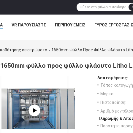
Α
VR ΠΑΡΟΥΣΙΆΣΤΕ
ΠΕΡΊΠΟΥ ΕΜΕΊΣ
ΓΎΡΟΣ ΕΡΓΟΣΤΑΣΊ
οποθέτησης σε στρώματα
1650mm Φύλλο Προς Φύλλο Φλάουτο Lith
1650mm φύλλο προς φύλλο φλάουτο Litho L
Λεπτομέρειες:
Τόπος καταγωγή
Μάρκα:
Πιστοποίηση:
Αριθμό μοντέλου
Πληρωμής & Αποσ
Ποσότητα παραγγ