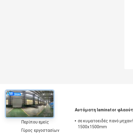
περίπου
Αυτόματη laminator φλαού
σε κυματοειδές πανό μηχαν
Περίπου εμείς
1500x1500mm
Γύρος εργοστασίων