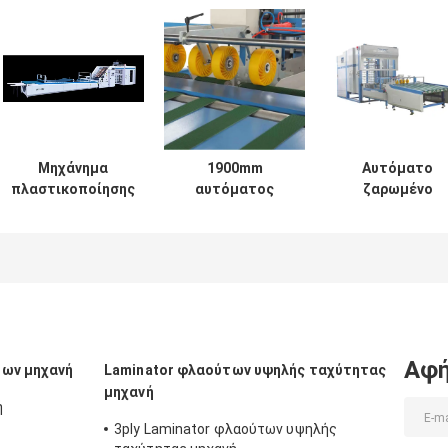
Μηχάνημα
1900mm
Αυτόματο
πλαστικοποίησης
αυτόματος
ζαρωμένο
φύλλου σε φύλλο
σωρός Turner
χαρτόνι μηχαν
υψηλής
μηχανών
τοποθέτησης σ
ταχύτητας
τοποθέτησης σε
στρώματα
Αυτόματο
στρώματα
1500mm φύλλ
χαρτόνι
υψηλής
στο φύλλο με τ
κυματοειδούς
ταχύτητας
Turner και το
χαρτιού
φύλλο στο φύλλο
στοιβαχτή
και μηχανή
Αφή
των μηχανή
Laminator φλαούτων υψηλής ταχύτητας
στοιβαχτών
μηχανή
ή
3ply Laminator φλαούτων υψηλής