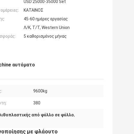
USD 25000-35000 Set
ομέρειες:
ΚΑΤΑΙΝΟΣ
ης:
45-60 ημέρες εργασίας
Λ/Κ, Τ/Τ, Western Union
σφοράς:
5 καθορισμένος μήνας
chine αυτόματο
:
9600kg
τη:
380
λιθοπλαστικής από φύλλο σε φύλλο
,
νοποίησης με φλάουτο