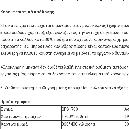
Χαρακτηριστικά απόδοσης
2Το κάτω χαρτί εισέρχεται απευθείας στον ρόλο κόλλας (χωρίς πίε
κυματοειδούς χαρτιού), εξασφαλίζοντας την αντοχή στην πίεση του
ποσότητα κόλλας κατά 30%, πράγμα που όχι μόνο εξοικονομεί χρήματ
ζαχαρωτής. 3.Ο μπροστινός κυλίνδρος πίεσης είναι κατασκευασμένο
ελεύθερη να πλυθεί, και στη συνέχεια να μειώσει το εργατικό δυναμι
4Ολόκληρη η μηχανή δεν διαθέτει λαβή, ηλεκτρική ρύθμιση, αυτόματ
εργασίας μίας σειράς και αυξάνοντας τον αποτελεσματικό χρόνο εργ
6. Υιοθετεί σύστημα ευθυγράμμισης κορυφαίου φύλλου για να εξασφ
Προδιαγραφές
Σχήμα
GFS1700
Ασ
Χαρτί μέγιστης αξίας
1700*1700mm
1
Χάρτινα μικρά
360*400 χιλιοστά
5