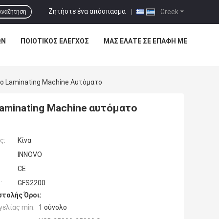
Ζητήστε ένα απόσπασμα
|
Greek
Αναζήτηση
ΩΝ
ΠΟΙΟΤΙΚΌΣ ΈΛΕΓΧΟΣ
ΜΑΣ ΕΛΆΤΕ ΣΕ ΕΠΑΦΉ ΜΕ
o Laminating Machine Αυτόματο
aminating Machine αυτόματο
ς:
Κίνα
INNOVO
CE
:
GFS2200
τολής Όροι:
ελίας min:
1 σύνολο