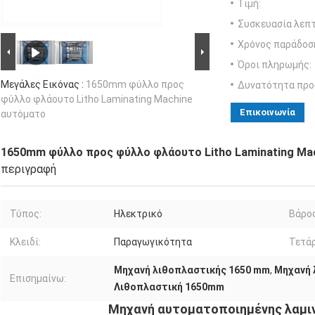
Τιμή:
Συσκευασία λεπτ
Χρόνος παράδοσ
Όροι πληρωμής:
Μεγάλες Εικόνας :
1650mm φύλλο προς
Δυνατότητα προ
φύλλο φλάουτο Litho Laminating Machine
Επικοινωνία
αυτόματο
1650mm φύλλο προς φύλλο φλάουτο Litho Laminating Ma
περιγραφή
Τύπος:
Ηλεκτρικό
Βάρος
Κλειδί:
Παραγωγικότητα
Τετάρ
Μηχανή λιθοπλαστικής 1650 mm
,
Μηχανή 
Επισημαίνω:
Λιθοπλαστική 1650mm
Μηχανή αυτοματοποιημένης λαμι