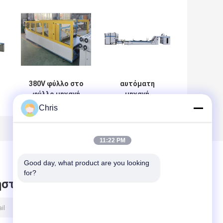
380V φύλλο στο
αυτόματη
φύλλο μηχανή
μηχανή
ών
1500x1500mm
τοποθέτησης σε
Chris
ε
τοποθέτησης σε
στρώματα Litho
στρώματα με την
μηχανών
ο
ασπίδα CE
τοποθέτησης σε
11:22 PM
ο
στρώματα
1500x15000mm
Good day, what product are you looking 
φύλλο στο φύλλο
for?
με το στοιβαχτή
στε μήνυμα
πτώσης πτώσης