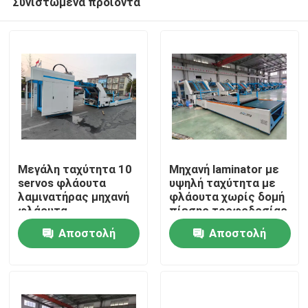
Συνιστώμενα προϊόντα
Μεγάλη ταχύτητα 10
Μηχανή laminator με
servos φλάουτα
υψηλή ταχύτητα με
λαμινατήρας μηχανή
φλάουτα χωρίς δομή
φλάουτα
πίεσης τροφοδοσίας
Σπίτι
λαμινατήρας μηχανή
και ψηφιακό έλεγχο
Αποστολή
Αποστολή
για κυματοειδή
κόλλας για την
χαρτόνια βιομηχανία
ελαχιστοποίηση της
Προϊόντα
ερώτησης
ερώτησης
ζημίας και των
αποβλήτων κόλλας
VR παρουσιάστε