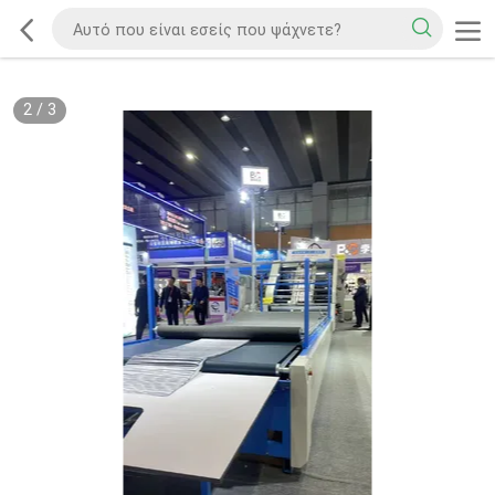
2
/
3