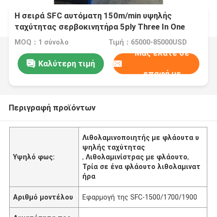
Η σειρά SFC αυτόματη 150m/min υψηλής
ταχύτητας σερβοκινητήρα 5ply Three In One
φλάουτο λιθολαμινατήρα
MOQ：1 σύνολο
Τιμή：65000-85000USD
Μας ελάτε σε
Καλύτερη τιμή
επαφή με
Περιγραφή προϊόντων
Λιθολαμινοποιητής με φλάουτα υ
ψηλής ταχύτητας
Υψηλό φως:
,
Λιθολαμινίστρας με φλάουτο
,
Τρία σε ένα φλάουτο λιθολαμινατ
ήρα
Αριθμό μοντέλου
Εφαρμογή της SFC-1500/1700/1900