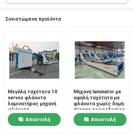
Συνιστώμενα προϊόντα
Μεγάλη ταχύτητα 10
Μηχανή laminator με
Σπίτι
servos φλάουτα
υψηλή ταχύτητα με
λαμινατήρας μηχανή
φλάουτα χωρίς δομή
φλάουτα
πίεσης τροφοδοσίας
Προϊόντα
λαμινατήρας μηχανή
και ψηφιακό έλεγχο
Αποστολή
Αποστολή
για κυματοειδή
κόλλας για την
χαρτόνια βιομηχανία
ελαχιστοποίηση της
ερώτησης
ερώτησης
VR παρουσιάστε
ζημίας και των