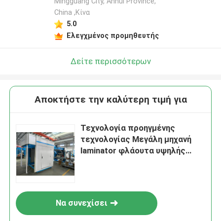
Mingguang City, Anhui Province,
China ,Κίνα
5.0
Ελεγχμένος προμηθευτής
Δείτε περισσότερων
Αποκτήστε την καλύτερη τιμή για
Τεχνολογία προηγμένης
τεχνολογίας Μεγάλη μηχανή
laminator φλάουτα υψηλής
ταχύτητας με ατσάλινο
ανιλοξικό κυλίνδρο και
σύστημα κυκλοφορίας κόλλας
Να συνεχίσει