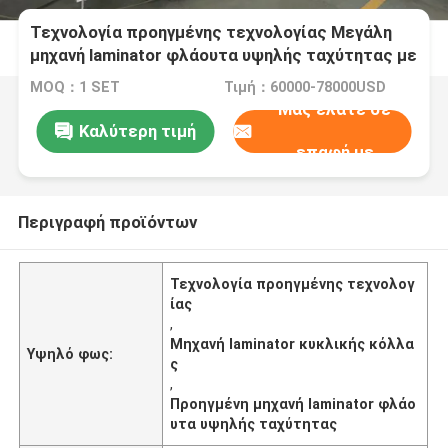
Τεχνολογία προηγμένης τεχνολογίας Μεγάλη
μηχανή laminator φλάουτα υψηλής ταχύτητας με
ατσάλινο ανιλοξικό κυλίνδρο και σύστημα
MOQ：1 SET
Τιμή：60000-78000USD
κυκλοφορίας κόλλας
Μας ελάτε σε
Καλύτερη τιμή
επαφή με
Περιγραφή προϊόντων
Τεχνολογία προηγμένης τεχνολογ
ίας
,
Μηχανή laminator κυκλικής κόλλα
Υψηλό φως:
ς
,
Προηγμένη μηχανή laminator φλάο
υτα υψηλής ταχύτητας