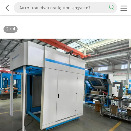
2
/
4